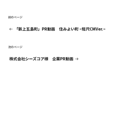
投
前
前
稿
の
投
ナ
「新上五島町」PR動画 住みよい町 ~短尺CMVer.~
稿
ビ
ゲ
次
次
ー
の
シ
投
株式会社シーズコア様 企業PR動画
ョ
稿
ン