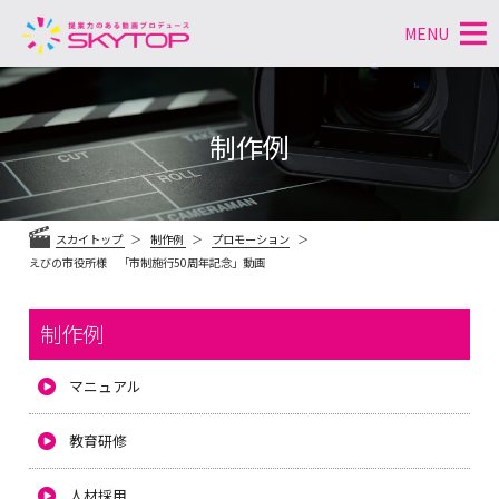
MENU
コ
ン
テ
制作例
ン
ツ
へ
ス
スカイトップ
制作例
プロモーション
キ
えびの市役所様 「市制施行50周年記念」動画
ッ
プ
制作例
マニュアル
教育研修
人材採用