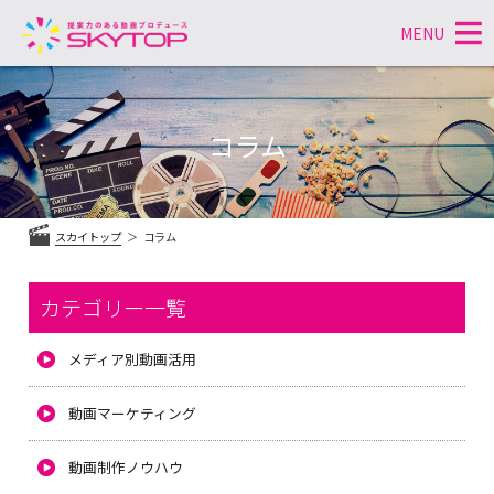
MENU
コ
ン
テ
コラム
ン
ツ
へ
ス
スカイトップ
コラム
キ
ッ
プ
カテゴリー一覧
メディア別動画活用
動画マーケティング
動画制作ノウハウ