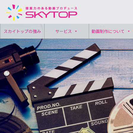
コ
スカイトップの強み
サービス
動画制作について
ン
テ
ン
ツ
へ
ス
キ
ッ
プ