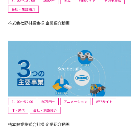
5：00～10：00
300万〜
実写
WEBサイト
その他業種
会社・施設紹介
株式会社野村鍍金様 企業紹介動画
2：00～5：00
50万円〜
アニメーション
WEBサイト
IT・通信
会社・施設紹介
椿本興業株式会社様 企業紹介動画