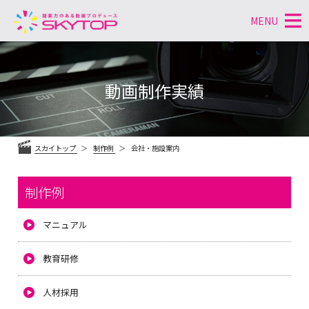
MENU
コ
ン
テ
動画制作実績
ン
ツ
へ
ス
スカイトップ
制作例
会社・施設案内
キ
ッ
プ
制作例
マニュアル
教育研修
人材採用