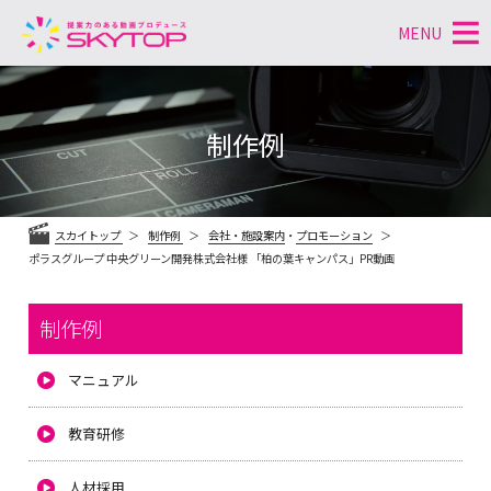
MENU
コ
ン
テ
制作例
ン
ツ
へ
ス
スカイトップ
制作例
会社・施設案内
・
プロモーション
キ
ポラスグループ 中央グリーン開発株式会社様 「柏の葉キャンパス」PR動画
ッ
プ
制作例
マニュアル
教育研修
人材採用