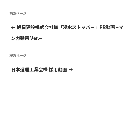
投
前
前
稿
の
投
ナ
旭日建設株式会社様「浸水ストッパー」PR動画 ~マ
稿
ビ
ンガ動画 Ver.~
ゲ
ー
次
次
シ
の
ョ
投
日本造船工業会様 採用動画
ン
稿