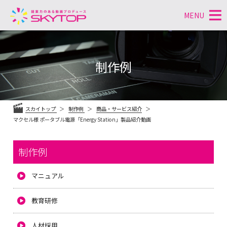
MENU
コ
ン
テ
制作例
ン
ツ
へ
ス
スカイトップ
制作例
商品・サービス紹介
キ
マクセル様 ポータブル電源「Energy Station」製品紹介動画
ッ
プ
制作例
マニュアル
教育研修
人材採用