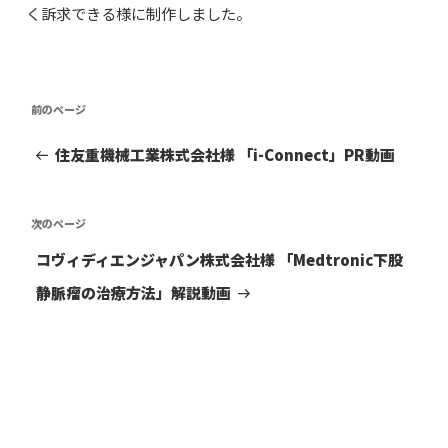
く訴求できる様に制作しました。
投
前
前
稿
の
投
ナ
住友重機械工業株式会社様 「i-Connect」PR動画
稿
ビ
ゲ
次
次
ー
の
シ
コヴィディエンジャパン株式会社様 「Medtronic下股
投
ョ
稿
静脈瘤の治療方法」解説動画
ン