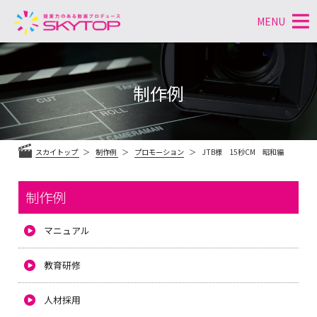
MENU
コ
ン
テ
制作例
ン
ツ
へ
ス
スカイトップ
制作例
プロモーション
JTB様 15秒CM 昭和編
キ
ッ
プ
制作例
マニュアル
教育研修
人材採用