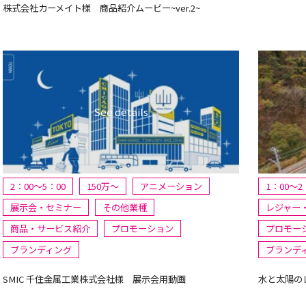
株式会社カーメイト様 商品紹介ムービー~ver.2~
2：00～5：00
150万〜
アニメーション
1：00～2
展示会・セミナー
その他業種
レジャー
商品・サービス紹介
プロモーション
プロモー
ブランディング
ブランデ
SMIC 千住金属工業株式会社様 展示会用動画
水と太陽の