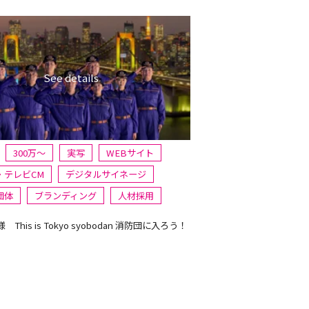
300万〜
実写
WEBサイト
・テレビCM
デジタルサイネージ
団体
ブランディング
人材採用
This is Tokyo syobodan 消防団に入ろう！
」