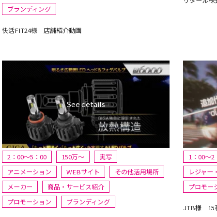
リタール株
ブランディング
快活FIT24様 店舗紹介動画
2：00～5：00
150万〜
実写
1：00～2
アニメーション
WEBサイト
その他活用場所
レジャー
メーカー
商品・サービス紹介
プロモー
プロモーション
ブランディング
JTB様 1