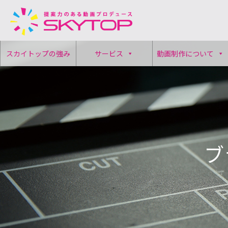
コ
スカイトップの強み
サービス
動画制作について
ン
テ
ン
ツ
へ
ス
キ
ッ
ブ
プ