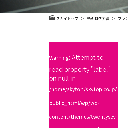
スカイトップ
動画制作実績
ブラ
: Attempt to
Warning
read property "label"
on null in
/home/skytop/skytop.co.jp/
public_html/wp/wp-
content/themes/twentysev