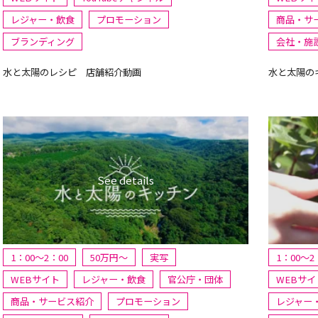
レジャー・飲食
プロモーション
商品・サ
ブランディング
会社・施
水と太陽のレシピ 店舗紹介動画
水と太陽の
1：00～2：00
50万円〜
実写
1：00～2
WEBサイト
レジャー・飲食
官公庁・団体
WEBサイ
商品・サービス紹介
プロモーション
レジャー