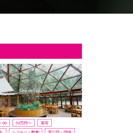
：00
50万円〜
実写
ト
レジャー・飲食
官公庁・団体