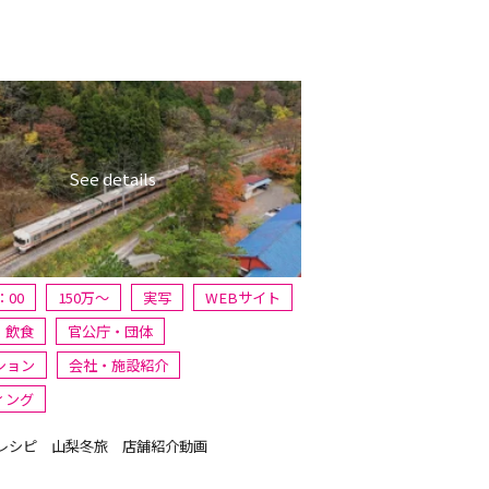
：00
150万〜
実写
WEBサイト
・飲食
官公庁・団体
ション
会社・施設紹介
ィング
レシピ 山梨冬旅 店舗紹介動画