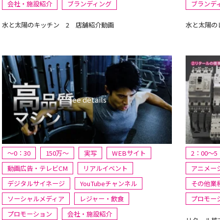
会社・施設紹介
ブランディング
ブランデ
水と太陽のキッチン 2 店舗紹介動画
水と太陽の
～0：30
150万〜
実写
WEBサイト
2：00～5
動画広告・テレビCM
リアルイベント
アニメー
デジタルサイネージ
YouTubeチャンネル
その他業
ソーシャルメディア
レジャー・飲食
プロモー
プロモーション
会社・施設紹介