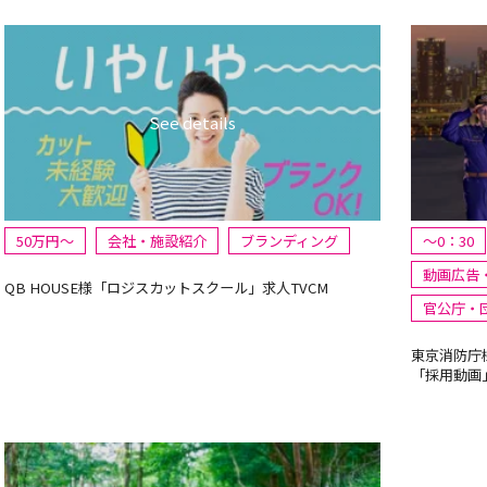
50万円〜
会社・施設紹介
ブランディング
～0：30
動画広告
QB HOUSE様「ロジスカットスクール」求人TVCM
官公庁・
東京消防庁様 
「採用動画