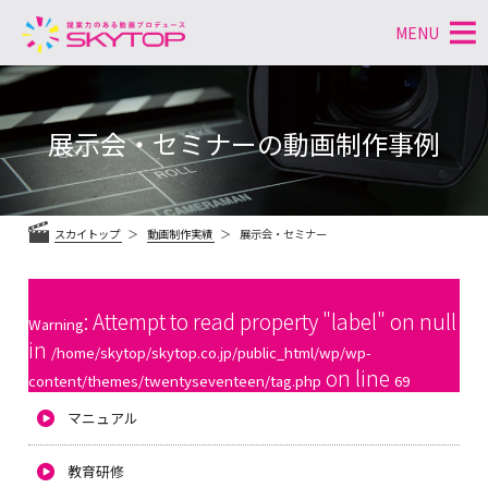
MENU
コ
ン
テ
展示会・セミナーの動画制作事例
ン
ツ
へ
ス
スカイトップ
動画制作実績
展示会・セミナー
キ
ッ
プ
: Attempt to read property "label" on null
Warning
in
/home/skytop/skytop.co.jp/public_html/wp/wp-
on line
content/themes/twentyseventeen/tag.php
69
マニュアル
教育研修