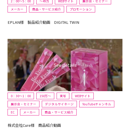
2：00～5：00
〜49万
WEBサイト
展示会・セミナー
メーカー
商品・サービス紹介
プロモーション
EPLAN様 製品紹介動画 DIGITAL TWIN
0：30～1：00
150万〜
実写
WEBサイト
展示会・セミナー
デジタルサイネージ
YouTubeチャンネル
EC
メーカー
商品・サービス紹介
株式会社Cure様 商品紹介動画