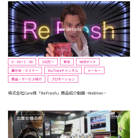
0：30～1：00
150万〜
実写
WEBサイト
展示会・セミナー
YouTubeチャンネル
メーカー
商品・サービス紹介
プロモーション
株式会社Cure様「ReFresh」商品紹介動画 ~WebVer.~