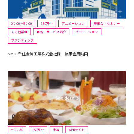
2：00～5：00
150万〜
アニメーション
展示会・セミナー
その他業種
商品・サービス紹介
プロモーション
ブランディング
SMIC 千住金属工業株式会社様 展示会用動画
～0：30
150万〜
実写
WEBサイト