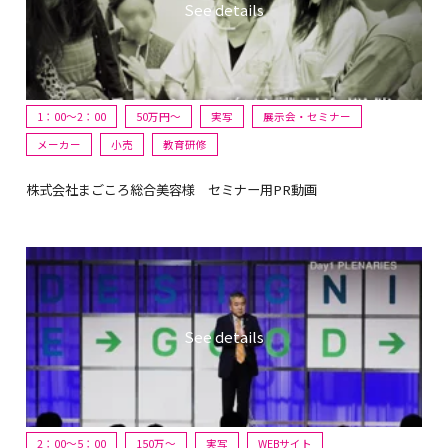
1：00～2：00
50万円〜
実写
展示会・セミナー
メーカー
小売
教育研修
株式会社まごころ総合美容様 セミナー用PR動画
2：00～5：00
150万〜
実写
WEBサイト