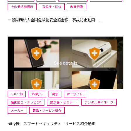
その他活用場所
官公庁・団体
教育研修
一般財団法人全国危険物安全協会様 事故防止動画 1
～0：30
150万〜
実写
WEBサイト
動画広告・テレビCM
展示会・セミナー
デジタルサイネージ
メーカー
商品・サービス紹介
nifty様 スマートセキュリティ サービス紹介動画