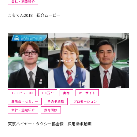
会社・施設紹介
まちてん2018 紹介ムービー
1：00～2：00
150万〜
実写
WEBサイト
展示会・セミナー
その他業種
プロモーション
会社・施設紹介
教育研修
東京ハイヤー・タクシー協会様 採用訴求動画