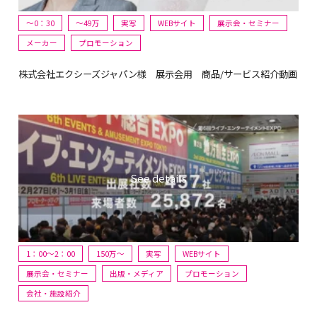
～0：30
〜49万
実写
WEBサイト
展示会・セミナー
メーカー
プロモーション
株式会社エクシーズジャパン様 展示会用 商品/サービス紹介動画
1：00～2：00
150万〜
実写
WEBサイト
展示会・セミナー
出版・メディア
プロモーション
会社・施設紹介