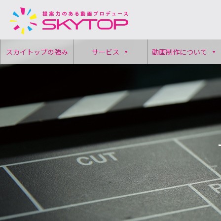
コ
スカイトップの強み
サービス
動画制作について
ン
テ
ン
ツ
へ
ス
キ
ッ
プ