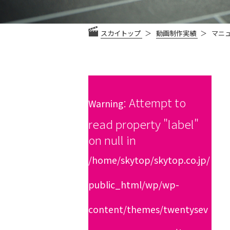
スカイトップ
動画制作実績
マニ
: Attempt to
Warning
read property "label"
on null in
/home/skytop/skytop.co.jp/
public_html/wp/wp-
content/themes/twentysev