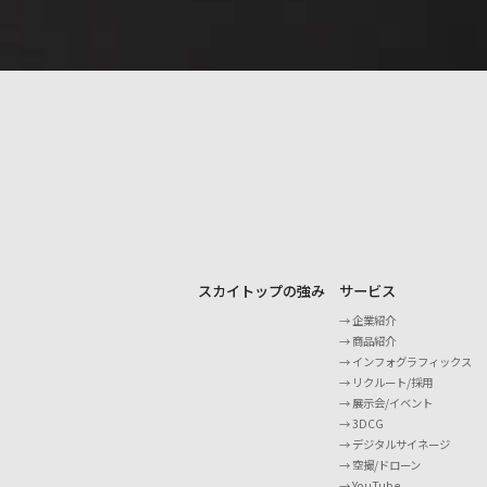
スカイトップの強み
サービス
企業紹介
商品紹介
インフォグラフィックス
リクルート/採用
展示会/イベント
3DCG
デジタルサイネージ
空撮/ドローン
YouTube