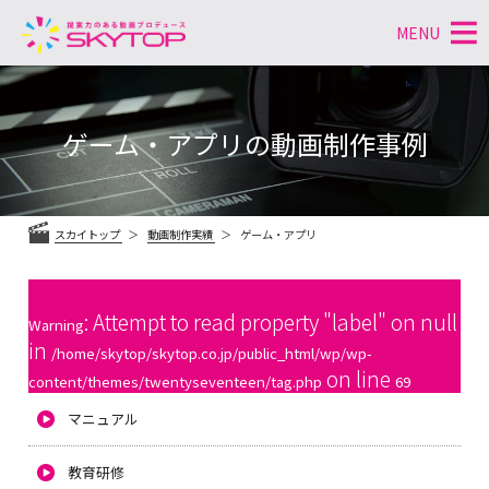
MENU
コ
ン
テ
ゲーム・アプリの動画制作事例
ン
ツ
へ
ス
スカイトップ
動画制作実績
ゲーム・アプリ
キ
ッ
プ
: Attempt to read property "label" on null
Warning
in
/home/skytop/skytop.co.jp/public_html/wp/wp-
on line
content/themes/twentyseventeen/tag.php
69
マニュアル
教育研修