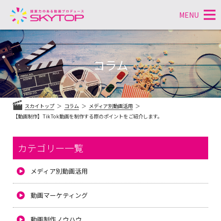
MENU
コ
ン
テ
コラム
ン
ツ
へ
ス
スカイトップ
コラム
メディア別動画活用
キ
【動画制作】TikTok動画を制作する際のポイントをご紹介します。
ッ
プ
カテゴリー一覧
メディア別動画活用
動画マーケティング
動画制作ノウハウ