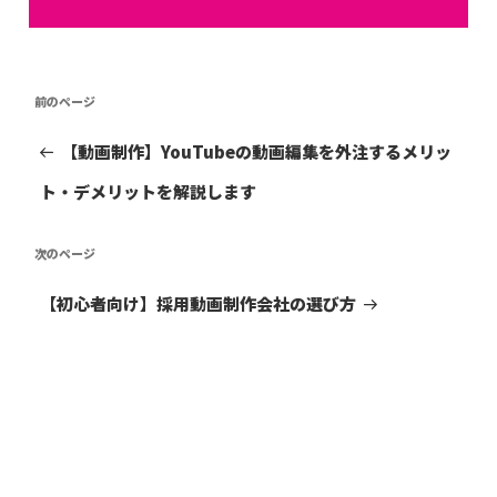
投
前
前
稿
の
投
ナ
【動画制作】YouTubeの動画編集を外注するメリッ
稿
ビ
ト・デメリットを解説します
ゲ
ー
次
次
シ
の
ョ
投
【初心者向け】採用動画制作会社の選び方
ン
稿